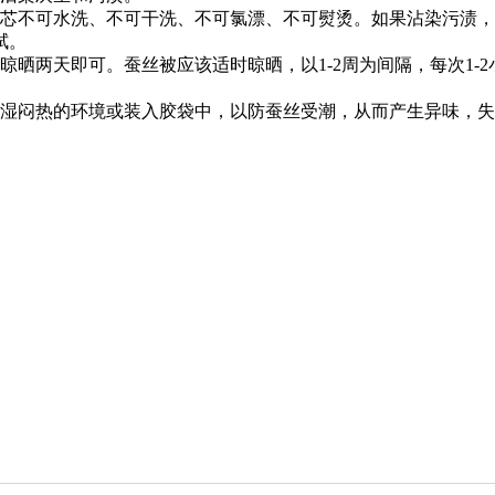
被芯不可水洗、不可干洗、不可氯漂、不可熨烫。如果沾染污渍
拭。
晾晒两天即可。蚕丝被应该适时晾晒，以1-2周为间隔，每次1-
潮湿闷热的环境或装入胶袋中，以防蚕丝受潮，从而产生异味，