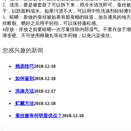
2、清洗：要是被套脏了可以拆下来，用冷水清洗即可。蚕丝
干，以防面料缩水。如果污渍不大，可以用中性洗涤剂轻轻擦
3、晾晒：新做的蚕丝被如果有股蚕蛹的味道，放在通风的地方
丝断裂。晒好之后用手轻拍，可以保持蓬松感。
4存放：存放之前要晾晒一次尽量排除内部湿气。不要存放于
薄变硬。不可使用樟脑丸等化学药物，以免污染蚕丝。
您感兴趣的新闻
挑选技巧
2018-12-18
如何鉴别
2018-12-18
洗涤方法
2018-12-17
贮藏方法
2018-12-18
蚕丝被有何明显优点？
2018-12-18