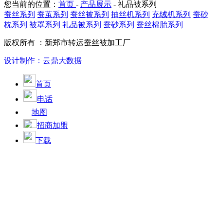
您当前的位置：
首页
-
产品展示
-
礼品被系列
蚕丝系列
蚕茧系列
蚕丝被系列
抽丝机系列
充绒机系列
蚕砂
枕系列
被罩系列
礼品被系列
蚕砂系列
蚕丝棉胎系列
版权所有 ：新郑市转运蚕丝被加工厂
设计制作：云鼎大数据
首页
电话
地图
招商加盟
下载