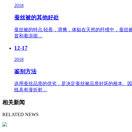
2018
蚕丝被的其他好处
蚕丝被的特点:轻盈，滑爽，体贴在天然的纤维中，蚕丝
冒和着凉据…
12-17
2018
鉴别方法
选用蚕丝品质的优劣，是决定蚕丝被品质好坏的根本。因
线具有漫折射…
相关新闻
RELATED NEWS