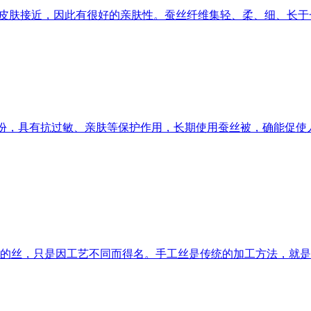
体皮肤接近，因此有很好的亲肤性。蚕丝纤维集轻、柔、细、长于
cin成份，具有抗过敏、亲肤等保护作用，长期使用蚕丝被，确能促
的丝，只是因工艺不同而得名。手工丝是传统的加工方法，就是