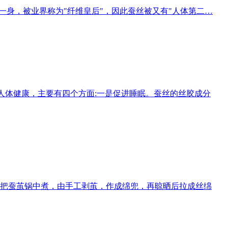
一身，被业界称为"纤维皇后"，因此蚕丝被又有"人体第二…
使人体健康，主要有四个方面:一是促进睡眠。蚕丝的丝胶成分
把蚕茧锅中煮，由手工剥茧，作成绵兜，再晾晒后拉成丝绵