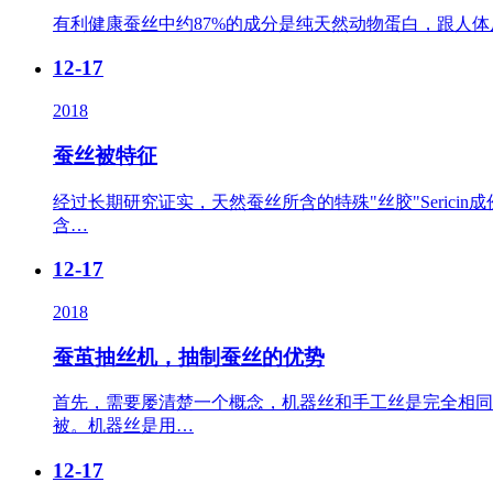
有利健康蚕丝中约87%的成分是纯天然动物蛋白，跟人
12-17
2018
蚕丝被特征
经过长期研究证实，天然蚕丝所含的特殊"丝胶"Seri
含…
12-17
2018
蚕茧抽丝机，抽制蚕丝的优势
首先，需要屡清楚一个概念，机器丝和手工丝是完全相同
被。机器丝是用…
12-17