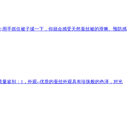
盈;用手抓住被子揉一下，你就会感受天然蚕丝被的滑爽。预防感
量鉴别：1，外观--优质的蚕丝外观具有珍珠般的色泽，对光