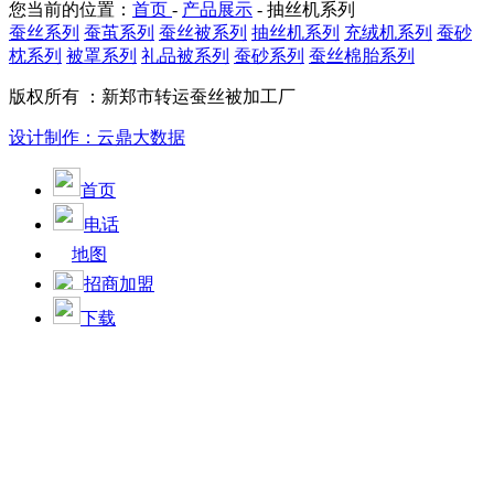
您当前的位置：
首页
-
产品展示
-
抽丝机系列
蚕丝系列
蚕茧系列
蚕丝被系列
抽丝机系列
充绒机系列
蚕砂
枕系列
被罩系列
礼品被系列
蚕砂系列
蚕丝棉胎系列
版权所有 ：新郑市转运蚕丝被加工厂
设计制作：云鼎大数据
首页
电话
地图
招商加盟
下载